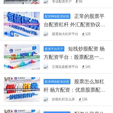
专业配资开户
66
正常的股票平
配资网络配资炒股
台配资杠杆 外汇配资协议的
重要性及注意事项
股票加大杠杆平台
125
短线炒股配资 杨
配资平台开户
方配资平台：股票配息一键
领取教程
正规实盘配资平台
141
股票怎么加杠
配资网络配资炒股
杆 杨方配资：优质股票配息
带来丰厚回报
炒股杠杆怎么弄
126