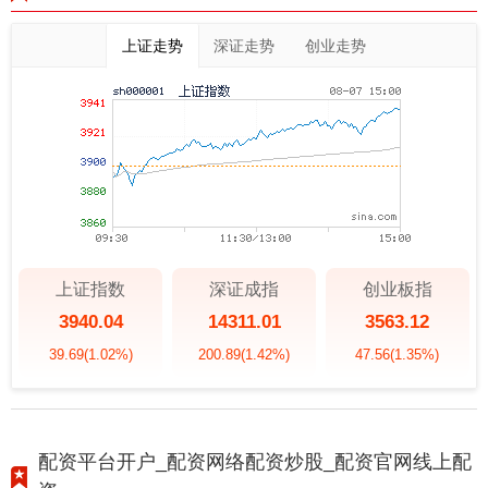
上证走势
深证走势
创业走势
上证指数
深证成指
创业板指
3940.04
14311.01
3563.12
39.69
(1.02%)
200.89
(1.42%)
47.56
(1.35%)
配资平台开户_配资网络配资炒股_配资官网线上配